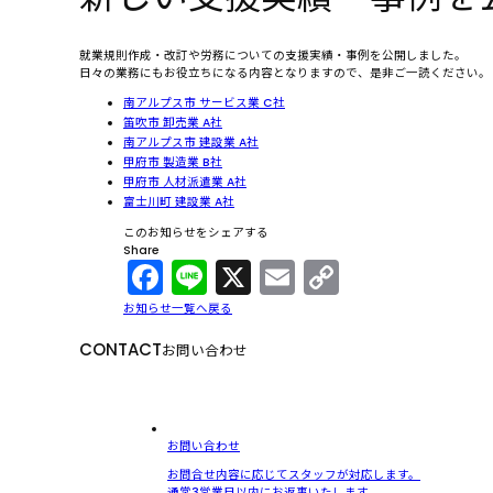
就業規則作成・改訂や労務についての支援実績・事例を公開しました。
日々の業務にもお役立ちになる内容となりますので、是非ご一読ください。
南アルプス市 サービス業 C社
笛吹市 卸売業 A社
南アルプス市 建設業 A社
甲府市 製造業 B社
甲府市 人材派遣業 A社
富士川町 建設業 A社
このお知らせをシェアする
Share
Facebook
Line
X
Email
Copy
Link
お知らせ一覧へ戻る
CONTACT
お問い合わせ
お問い合わせ
お問合せ内容に応じてスタッフが対応します。
通常3営業日以内にお返事いたします。