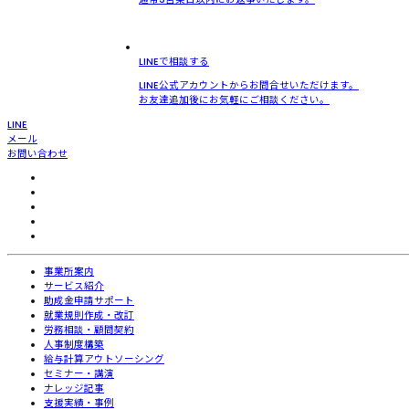
LINEで相談する
LINE公式アカウントからお問合せいただけます。
お友達追加後にお気軽にご相談ください。
LINE
メール
お問い合わせ
事業所案内
サービス紹介
助成金申請サポート
就業規則作成・改訂
労務相談・顧問契約
人事制度構築
給与計算アウトソーシング
セミナー・講演
ナレッジ記事
支援実績・事例