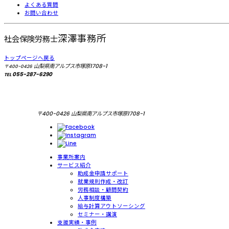
よくある質問
お問い合わせ
深澤事務所
社会保険労務士
トップページへ戻る
山梨県南アルプス市塚原1708-1
〒400-0426
055-287-6290
TEL
〒400-0426 山梨県南アルプス市塚原1708-1
事業所案内
サービス紹介
助成金申請サポート
就業規則作成・改訂
労務相談・顧問契約
人事制度構築
給与計算アウトソーシング
セミナー・講演
支援実績・事例