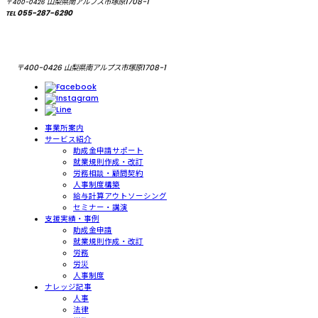
山梨県南アルプス市塚原1708-1
〒400-0426
055-287-6290
TEL
〒400-0426 山梨県南アルプス市塚原1708-1
事業所案内
サービス紹介
助成金申請サポート
就業規則作成・改訂
労務相談・顧問契約
人事制度構築
給与計算アウトソーシング
セミナー・講演
支援実績・事例
助成金申請
就業規則作成・改訂
労務
労災
人事制度
ナレッジ記事
人事
法律