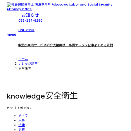
お知らせ
055-287-6290
LINEで相談
menu
事業所案内
サービス紹介
支援実績・事例
ナレッジ記事
よくある質問
ホーム
ナレッジ記事
安全衛生
安全衛生
knowledge
カテゴリ別で探す
すべて
人事
法律
労務