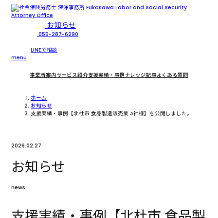
お知らせ
055-287-6290
LINEで相談
menu
事業所案内
サービス紹介
支援実績・事例
ナレッジ記事
よくある質問
ホーム
お知らせ
支援実績・事例【北杜市 食品製造販売業 A社様】を公開しました。
2026.02.27
お知らせ
news
支援実績・事例【北杜市 食品製