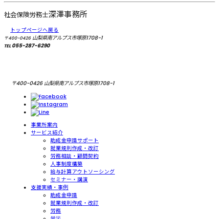
深澤事務所
社会保険労務士
トップページへ戻る
山梨県南アルプス市塚原1708-1
〒400-0426
055-287-6290
TEL
〒400-0426 山梨県南アルプス市塚原1708-1
事業所案内
サービス紹介
助成金申請サポート
就業規則作成・改訂
労務相談・顧問契約
人事制度構築
給与計算アウトソーシング
セミナー・講演
支援実績・事例
助成金申請
就業規則作成・改訂
労務
労災