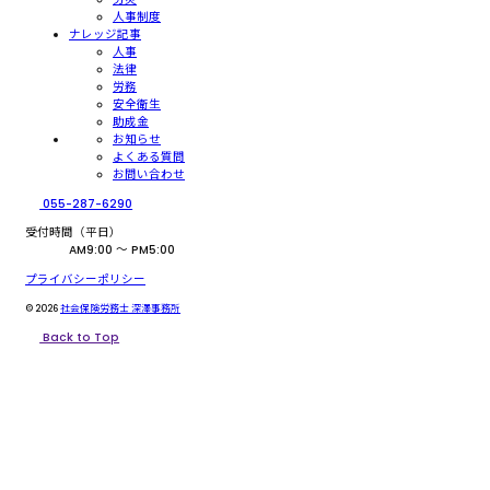
人事制度
ナレッジ記事
人事
法律
労務
安全衛生
助成金
お知らせ
よくある質問
お問い合わせ
055-287-6290
受付時間（平日）
AM9:00 〜 PM5:00
プライバシーポリシー
© 2026
社会保険労務士 深澤事務所
Back to Top